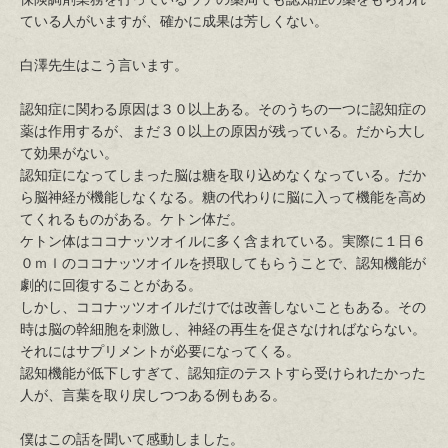
ている人がいますが、確かに成果は芳しくない。
白澤先生はこう言います。
認知症に関わる原因は３０以上ある。そのうちの一つに認知症の
薬は作用するが、まだ３０以上の原因が残っている。だから大し
て効果がない。
認知症になってしまった脳は糖を取り込めなくなっている。だか
ら脳神経が機能しなくなる。糖の代わりに脳に入って機能を高め
てくれるものがある。ケトン体だ。
ケトン体はココナッツオイルに多く含まれている。実際に１日６
０ｍｌのココナッツオイルを摂取してもらうことで、認知機能が
劇的に回復することがある。
しかし、ココナッツオイルだけでは改善しないこともある。その
時は脳の幹細胞を刺激し、神経の再生を促さなければならない。
それにはサプリメントが必要になってくる。
認知機能が低下しすぎて、認知症のテストすら受けられたかった
人が、言葉を取り戻しつつある例もある。
僕はこの話を聞いて感動しました。